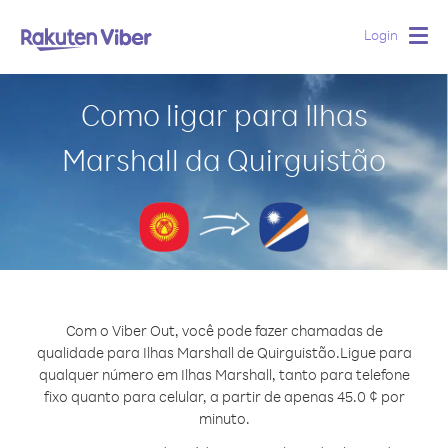
Login
Togg
navig
Como ligar para Ilhas
Marshall da Quirguistão
Com o Viber Out, você pode fazer chamadas de
qualidade para Ilhas Marshall de Quirguistão.
Ligue para
qualquer número em Ilhas Marshall, tanto para telefone
fixo quanto para celular, a partir de apenas 45.0 ¢ por
minuto.