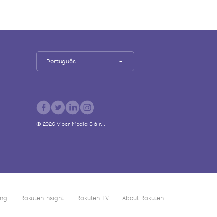
Português
©
2026
Viber Media S.à r.l.
ing
Rakuten Insight
Rakuten TV
About Rakuten