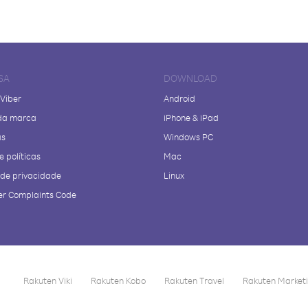
SA
DOWNLOAD
 Viber
Android
da marca
iPhone & iPad
as
Windows PC
e políticas
Mac
a de privacidade
Linux
r Complaints Code
Rakuten Viki
Rakuten Kobo
Rakuten Travel
Rakuten Market