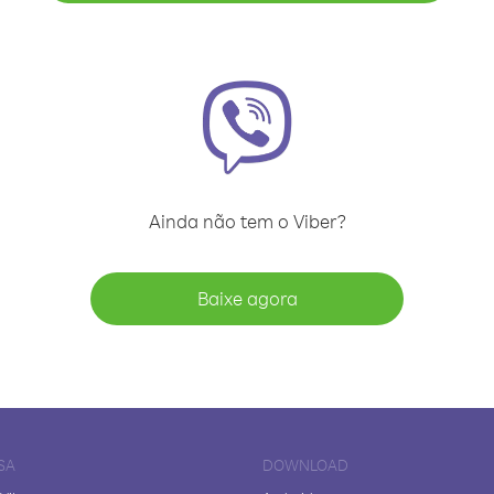
Ainda não tem o Viber?
Baixe agora
SA
DOWNLOAD