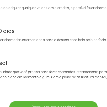
do ao adquirir qualquer valor. Com o crédito, é possível fazer ch
 dias
er chamadas internacionais para o destino escolhido pelo período 
sal
ibilidade que você precisa para fazer chamadas internacionais para 
ovar o plano em momento algum. Com o plano de assinatura mensal
Pesquisar mais destinos