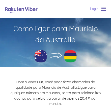
Login
Togg
navig
Como ligar para Maurício
da Austrália
Com o Viber Out, você pode fazer chamadas de
qualidade para Maurício de Austrália.
Ligue para
qualquer número em Maurício, tanto para telefone fixo
quanto para celular, a partir de apenas 20.4 ¢ por
minuto.