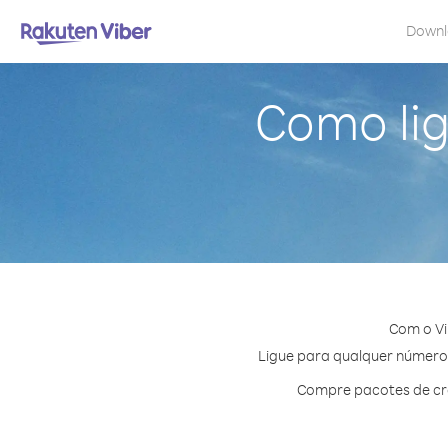
Down
Como lig
Com o Vi
Ligue para qualquer número e
Compre pacotes de cré