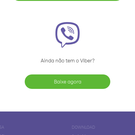
Ainda não tem o Viber?
Baixe agora
SA
DOWNLOAD