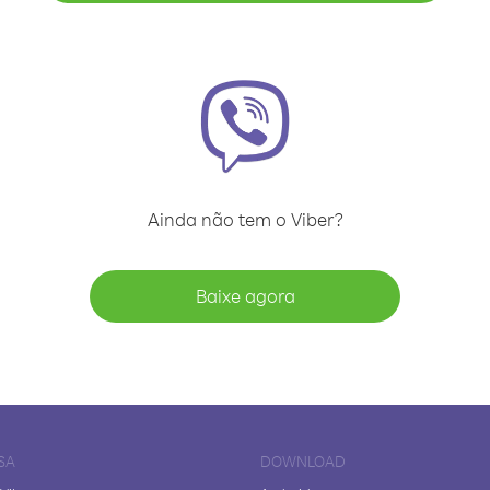
Ainda não tem o Viber?
Baixe agora
SA
DOWNLOAD