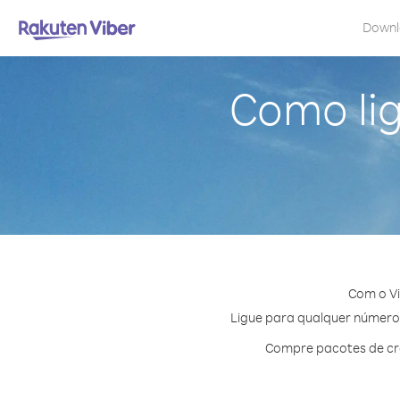
Down
Como li
Com o Vi
Ligue para qualquer número e
Compre pacotes de cré