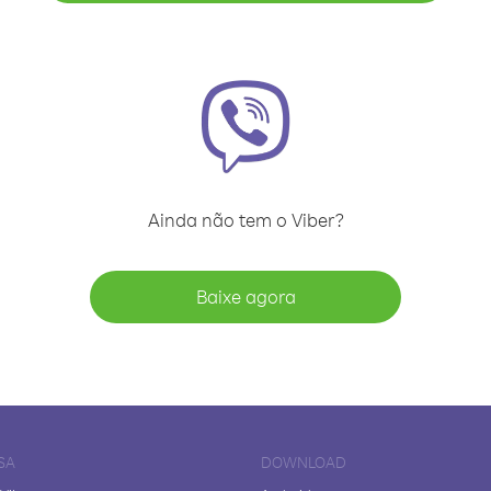
Ainda não tem o Viber?
Baixe agora
SA
DOWNLOAD