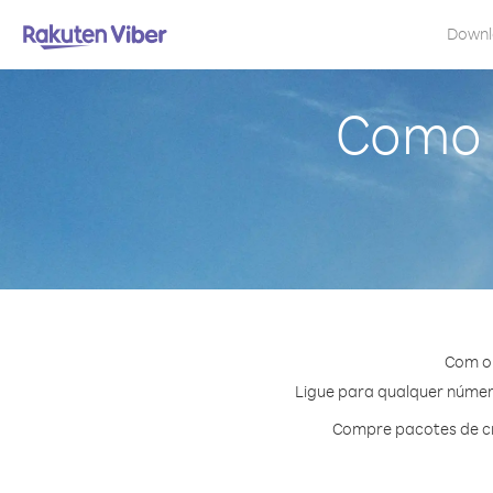
Down
Como l
Com o 
Ligue para qualquer número
Compre pacotes de cr