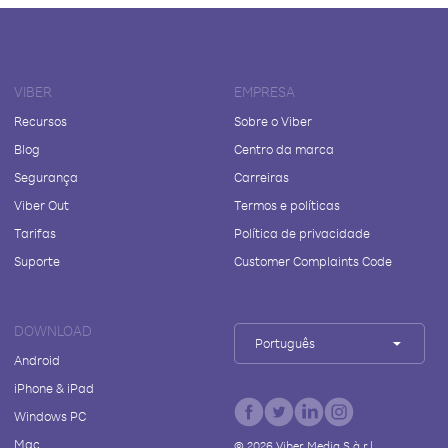
VIBER
EMPRESA
Recursos
Sobre o Viber
Blog
Centro da marca
Segurança
Carreiras
Viber Out
Termos e políticas
Tarifas
Política de privacidade
Suporte
Customer Complaints Code
DOWNLOAD
Português
Android
iPhone & iPad
Windows PC
Mac
©
2026
Viber Media S.à r.l.