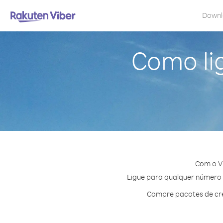
Down
Como li
Com o Vi
Ligue para qualquer número e
Compre pacotes de cré