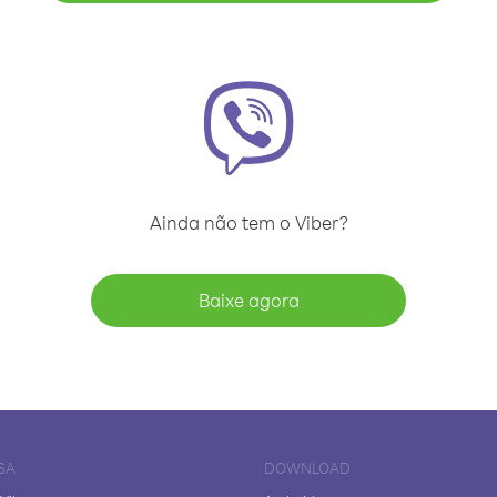
Ainda não tem o Viber?
Baixe agora
SA
DOWNLOAD