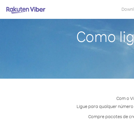
Down
Como lig
Com o Vi
Ligue para qualquer número e
Compre pacotes de cré