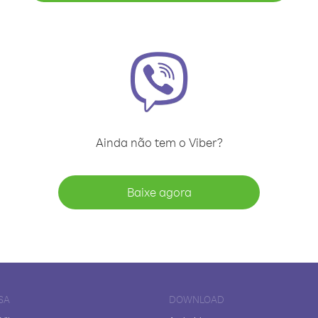
Ainda não tem o Viber?
Baixe agora
SA
DOWNLOAD