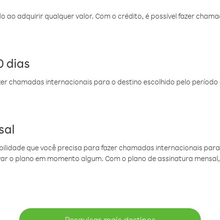
do ao adquirir qualquer valor. Com o crédito, é possível fazer ch
 dias
er chamadas internacionais para o destino escolhido pelo período 
sal
ibilidade que você precisa para fazer chamadas internacionais para 
ovar o plano em momento algum. Com o plano de assinatura mensal
Pesquisar mais destinos