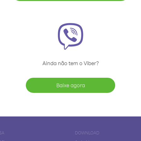
Ainda não tem o Viber?
Baixe agora
SA
DOWNLOAD