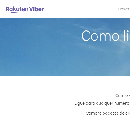
Down
Como l
Com o V
Ligue para qualquer número e
Compre pacotes de cré