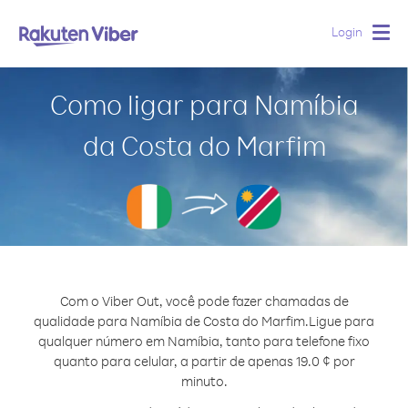
Login
Togg
navig
Como ligar para Namíbia
da Costa do Marfim
Com o Viber Out, você pode fazer chamadas de
qualidade para Namíbia de Costa do Marfim.
Ligue para
qualquer número em Namíbia, tanto para telefone fixo
quanto para celular, a partir de apenas 19.0 ¢ por
minuto.