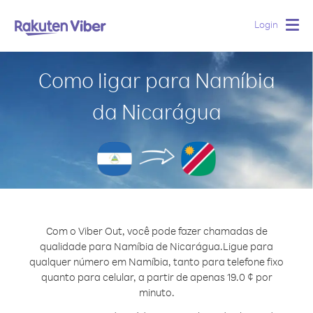
Login
Togg
navig
Como ligar para Namíbia
da Nicarágua
Com o Viber Out, você pode fazer chamadas de
qualidade para Namíbia de Nicarágua.
Ligue para
qualquer número em Namíbia, tanto para telefone fixo
quanto para celular, a partir de apenas 19.0 ¢ por
minuto.