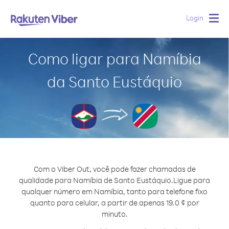
Login
Togg
navig
Como ligar para Namíbia
da Santo Eustáquio
Com o Viber Out, você pode fazer chamadas de
qualidade para Namíbia de Santo Eustáquio.
Ligue para
qualquer número em Namíbia, tanto para telefone fixo
quanto para celular, a partir de apenas 19.0 ¢ por
minuto.