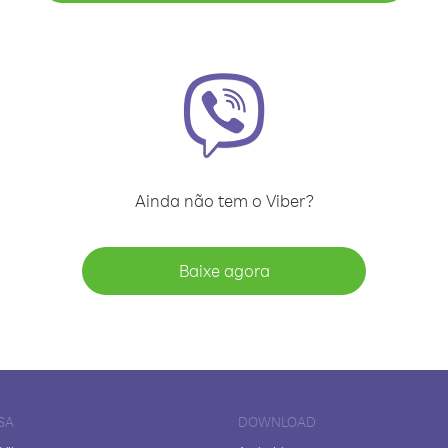
Ainda não tem o Viber?
Baixe agora
SA
DOWNLOAD