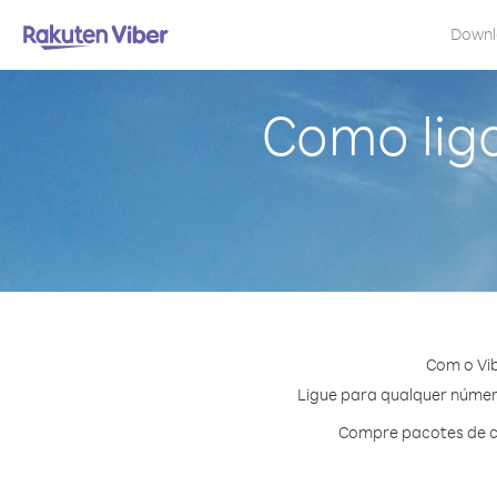
Down
Como lig
Com o Vib
Ligue para qualquer número
Compre pacotes de cr