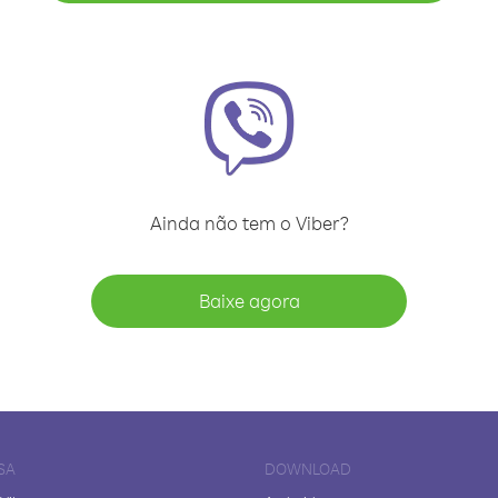
Ainda não tem o Viber?
Baixe agora
SA
DOWNLOAD