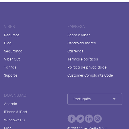
VIBER
EMPRESA
Recursos
Sobre o Viber
Blog
Centro da marca
Segurança
Carreiras
Viber Out
Termos e políticas
Tarifas
Política de privacidade
Suporte
Customer Complaints Code
DOWNLOAD
Português
Android
iPhone & iPad
Windows PC
Mac
©
2026
Viber Media S.à r.l.