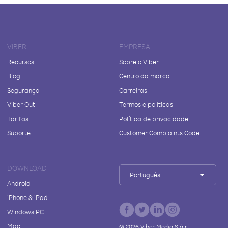
VIBER
EMPRESA
Recursos
Sobre o Viber
Blog
Centro da marca
Segurança
Carreiras
Viber Out
Termos e políticas
Tarifas
Política de privacidade
Suporte
Customer Complaints Code
DOWNLOAD
Português
Android
iPhone & iPad
Windows PC
Mac
©
2026
Viber Media S.à r.l.