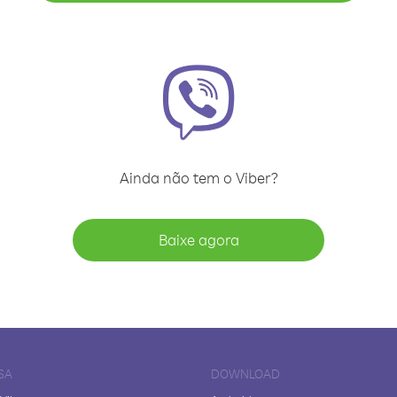
Ainda não tem o Viber?
Baixe agora
SA
DOWNLOAD