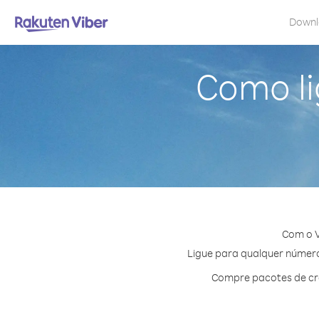
Down
Como li
Com o V
Ligue para qualquer número 
Compre pacotes de cré