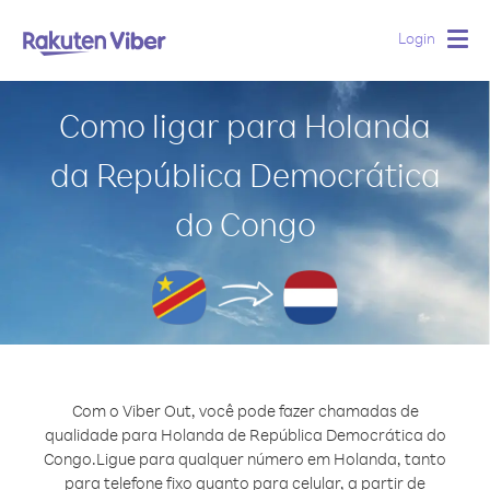
Login
Togg
navig
Como ligar para Holanda
da República Democrática
do Congo
Com o Viber Out, você pode fazer chamadas de
qualidade para Holanda de República Democrática do
Congo.
Ligue para qualquer número em Holanda, tanto
para telefone fixo quanto para celular, a partir de