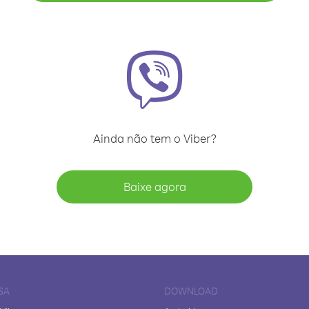
Ainda não tem o Viber?
Baixe agora
SA
DOWNLOAD