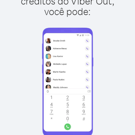
créditos do Viber Out,
você pode: