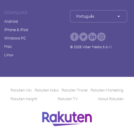
DOWNLOAD
Português
Android
iPhone & iPad
Windows PC
Mac
©
2026
Viber Media S.à r.l.
Linux
Rakuten Viki
Rakuten Kobo
Rakuten Travel
Rakuten Marketing
Rakuten Insight
Rakuten TV
About Rakuten