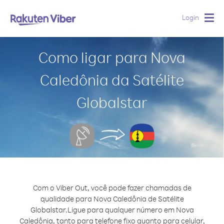
Login
Togg
navig
Como ligar para Nova
Caledônia da Satélite
Globalstar
Com o Viber Out, você pode fazer chamadas de
qualidade para Nova Caledônia de Satélite
Globalstar.
Ligue para qualquer número em Nova
Caledônia, tanto para telefone fixo quanto para celular,