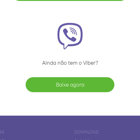
Ainda não tem o Viber?
Baixe agora
SA
DOWNLOAD