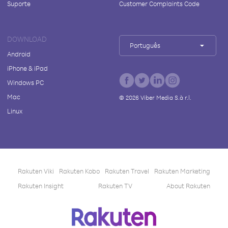
Suporte
Customer Complaints Code
DOWNLOAD
Português
Android
iPhone & iPad
Windows PC
Mac
©
2026
Viber Media S.à r.l.
Linux
Rakuten Viki
Rakuten Kobo
Rakuten Travel
Rakuten Marketing
Rakuten Insight
Rakuten TV
About Rakuten