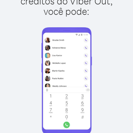
créditos do Viber Out,
você pode: