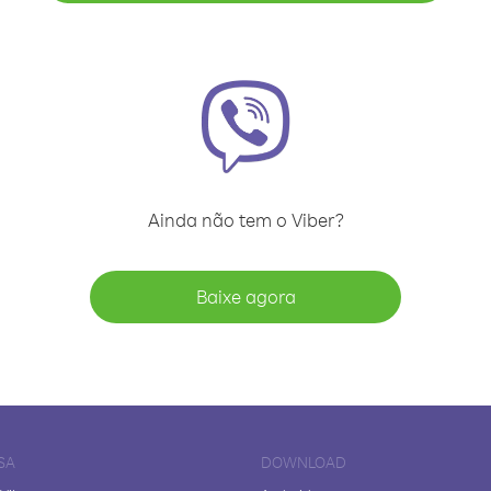
Ainda não tem o Viber?
Baixe agora
SA
DOWNLOAD