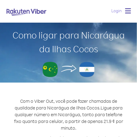
Login
Togg
navig
Como ligar para Nicarágua
da Ilhas Cocos
Com o Viber Out, você pode fazer chamadas de
qualidade para Nicarágua de Ilhas Cocos.
Ligue para
qualquer número em Nicarágua, tanto para telefone
fixo quanto para celular, a partir de apenas 21.9 ¢ por
minuto.