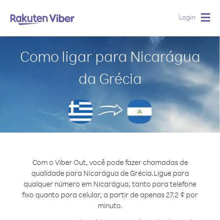
Login
Togg
navig
Como ligar para Nicarágua
da Grécia
Com o Viber Out, você pode fazer chamadas de
qualidade para Nicarágua de Grécia.
Ligue para
qualquer número em Nicarágua, tanto para telefone
fixo quanto para celular, a partir de apenas 27.2 ¢ por
minuto.