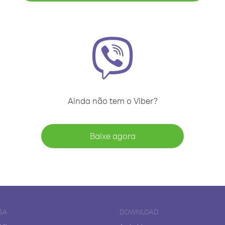
Ainda não tem o Viber?
Baixe agora
SA
DOWNLOAD