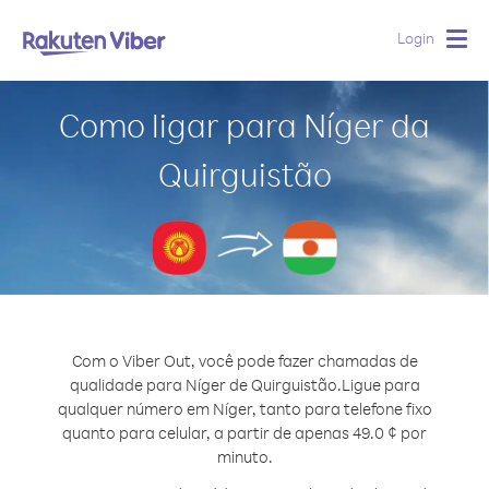
Login
Togg
navig
Como ligar para Níger da
Quirguistão
Com o Viber Out, você pode fazer chamadas de
qualidade para Níger de Quirguistão.
Ligue para
qualquer número em Níger, tanto para telefone fixo
quanto para celular, a partir de apenas 49.0 ¢ por
minuto.