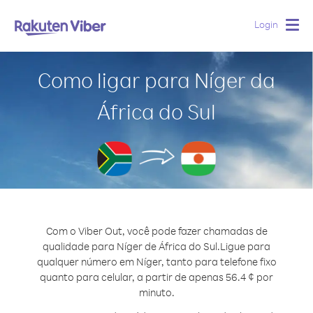
Login
Togg
navig
Como ligar para Níger da
África do Sul
Com o Viber Out, você pode fazer chamadas de
qualidade para Níger de África do Sul.
Ligue para
qualquer número em Níger, tanto para telefone fixo
quanto para celular, a partir de apenas 56.4 ¢ por
minuto.