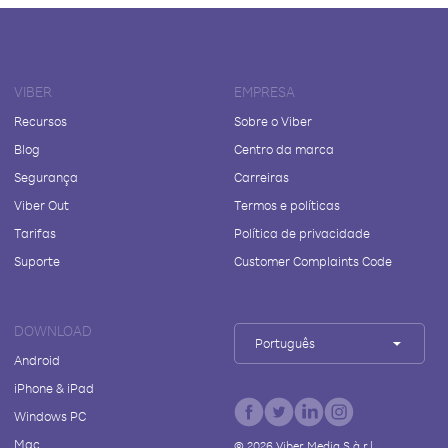
VIBER
EMPRESA
Recursos
Sobre o Viber
Blog
Centro da marca
Segurança
Carreiras
Viber Out
Termos e políticas
Tarifas
Política de privacidade
Suporte
Customer Complaints Code
DOWNLOAD
Português
Android
iPhone & iPad
Windows PC
Mac
©
2026
Viber Media S.à r.l.