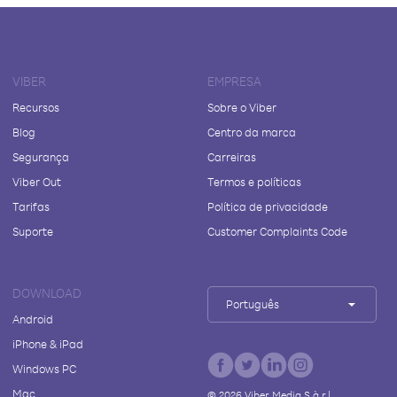
VIBER
EMPRESA
Recursos
Sobre o Viber
Blog
Centro da marca
Segurança
Carreiras
Viber Out
Termos e políticas
Tarifas
Política de privacidade
Suporte
Customer Complaints Code
DOWNLOAD
Português
Android
iPhone & iPad
Windows PC
Mac
©
2026
Viber Media S.à r.l.