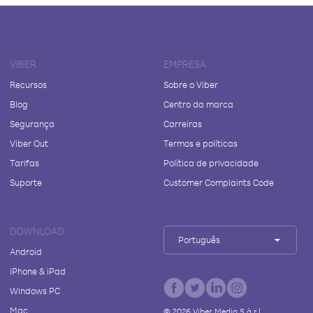
VIBER
EMPRESA
Recursos
Sobre o Viber
Blog
Centro da marca
Segurança
Carreiras
Viber Out
Termos e políticas
Tarifas
Política de privacidade
Suporte
Customer Complaints Code
DOWNLOAD
Português
Android
iPhone & iPad
Windows PC
Mac
©
2026
Viber Media S.à r.l.