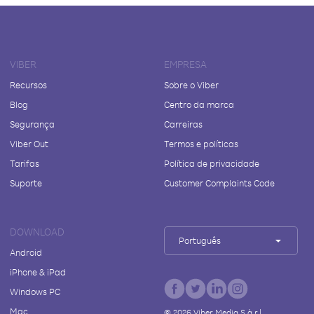
VIBER
EMPRESA
Recursos
Sobre o Viber
Blog
Centro da marca
Segurança
Carreiras
Viber Out
Termos e políticas
Tarifas
Política de privacidade
Suporte
Customer Complaints Code
DOWNLOAD
Português
Android
iPhone & iPad
Windows PC
Mac
©
2026
Viber Media S.à r.l.