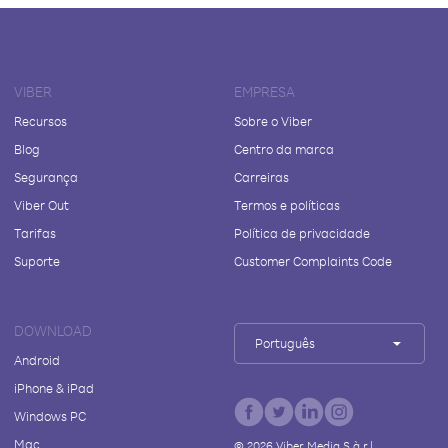
VIBER
EMPRESA
Recursos
Sobre o Viber
Blog
Centro da marca
Segurança
Carreiras
Viber Out
Termos e políticas
Tarifas
Política de privacidade
Suporte
Customer Complaints Code
DOWNLOAD
Português
Android
iPhone & iPad
Windows PC
Mac
©
2026
Viber Media S.à r.l.