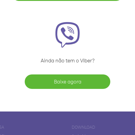
Ainda não tem o Viber?
Baixe agora
SA
DOWNLOAD