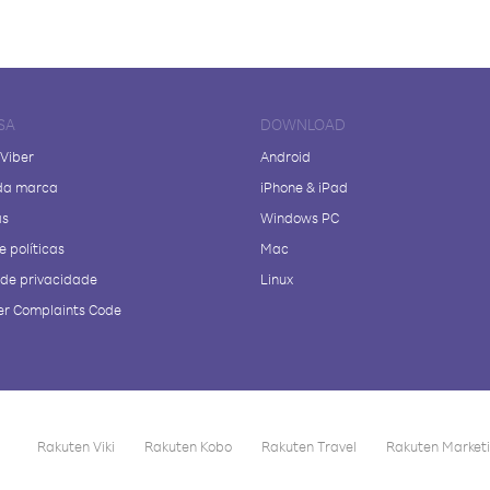
SA
DOWNLOAD
 Viber
Android
da marca
iPhone & iPad
as
Windows PC
e políticas
Mac
a de privacidade
Linux
r Complaints Code
Rakuten Viki
Rakuten Kobo
Rakuten Travel
Rakuten Market