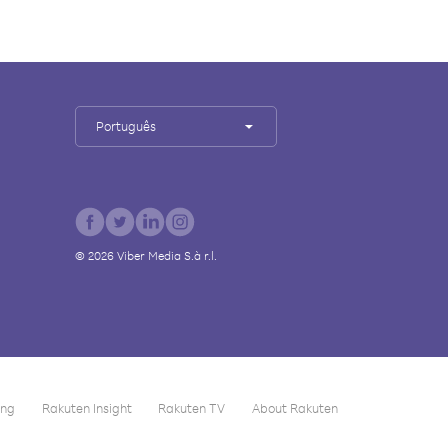
Português
©
2026
Viber Media S.à r.l.
ing
Rakuten Insight
Rakuten TV
About Rakuten