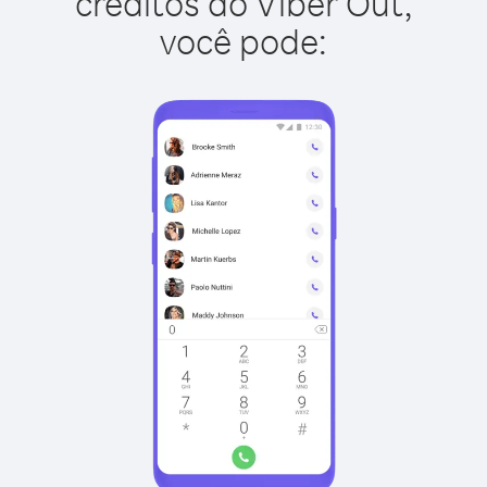
créditos do Viber Out,
você pode: