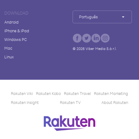
DOWNLOAD
Português
Android
iPhone & iPad
Windows PC
Mac
©
2026
Viber Media S.à r.l.
Linux
Rakuten Viki
Rakuten Kobo
Rakuten Travel
Rakuten Marketing
Rakuten Insight
Rakuten TV
About Rakuten