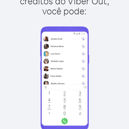
créditos do Viber Out,
você pode: