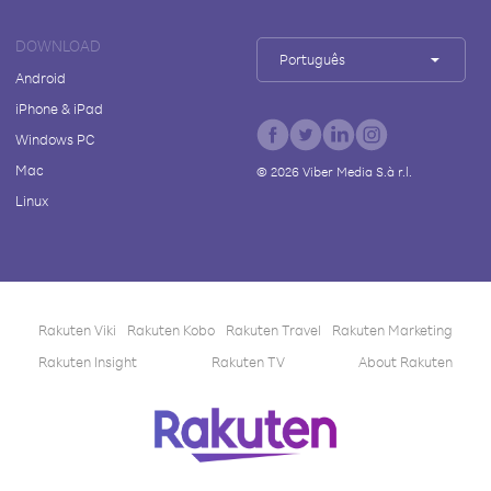
DOWNLOAD
Português
Android
iPhone & iPad
Windows PC
Mac
©
2026
Viber Media S.à r.l.
Linux
Rakuten Viki
Rakuten Kobo
Rakuten Travel
Rakuten Marketing
Rakuten Insight
Rakuten TV
About Rakuten