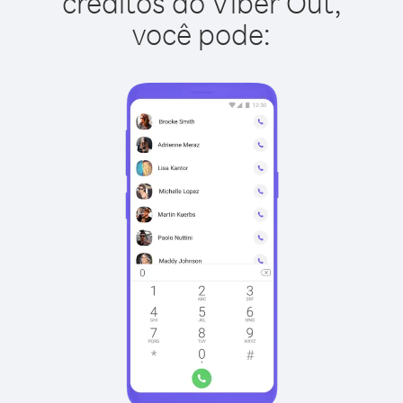
créditos do Viber Out,
você pode: