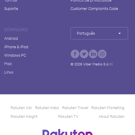
Tarifas
Política de privacidade
Suporte
Customer Complaints Code
DOWNLOAD
Português
Android
iPhone & iPad
Windows PC
Mac
©
2026
Viber Media S.à r.l.
Linux
Rakuten Viki
Rakuten Kobo
Rakuten Travel
Rakuten Marketing
Rakuten Insight
Rakuten TV
About Rakuten