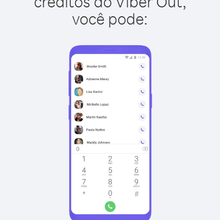
créditos do Viber Out,
você pode: