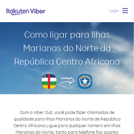
Login
Togg
navig
Como ligar para Ilhas
Marianas do Norte da
República Centro Africana
Com o Viber Out, você pode fazer chamadas de
qualidade para Ilhas Marianas do Norte de República
Centro Africana.
Ligue para qualquer número em Ilhas
Marianas do Norte, tanto para telefone fixo quanto