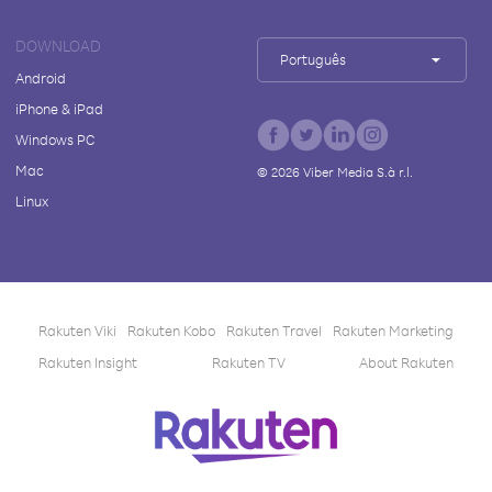
DOWNLOAD
Português
Android
iPhone & iPad
Windows PC
Mac
©
2026
Viber Media S.à r.l.
Linux
Rakuten Viki
Rakuten Kobo
Rakuten Travel
Rakuten Marketing
Rakuten Insight
Rakuten TV
About Rakuten