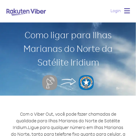
Login
Togg
navig
Como ligar para Ilhas
Marianas do Norte da
Satélite Iridium
Com o Viber Out, você pode fazer chamadas de
qualidade para Ilhas Marianas do Norte de Satélite
Iridium.
Ligue para qualquer número em Ilhas Marianas
do Norte, tanto para telefone fixo quanto para celular, a