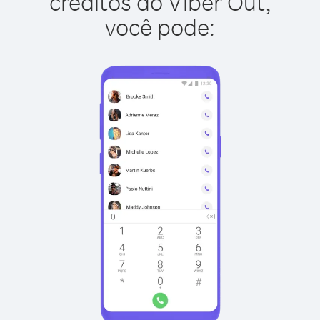
créditos do Viber Out,
você pode: