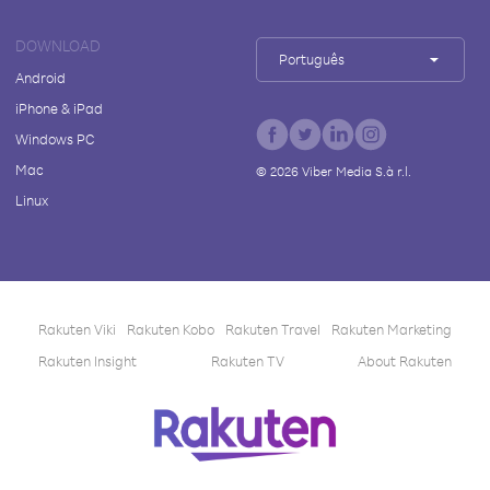
DOWNLOAD
Português
Android
iPhone & iPad
Windows PC
Mac
©
2026
Viber Media S.à r.l.
Linux
Rakuten Viki
Rakuten Kobo
Rakuten Travel
Rakuten Marketing
Rakuten Insight
Rakuten TV
About Rakuten