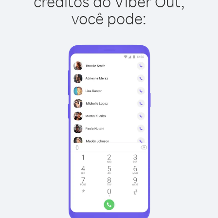
créditos do Viber Out,
você pode: