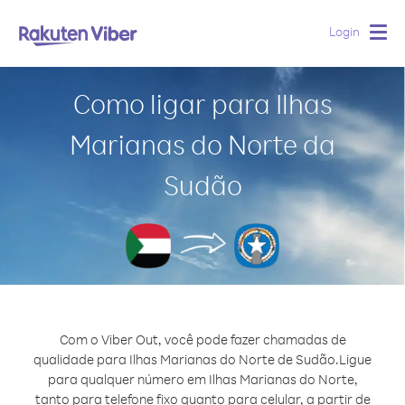
Login
Togg
navig
Como ligar para Ilhas
Marianas do Norte da
Sudão
Com o Viber Out, você pode fazer chamadas de
qualidade para Ilhas Marianas do Norte de Sudão.
Ligue
para qualquer número em Ilhas Marianas do Norte,
tanto para telefone fixo quanto para celular, a partir de