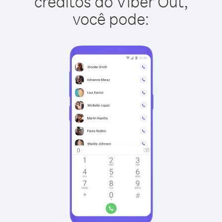
créditos do Viber Out,
você pode: