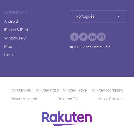
DOWNLOAD
Português
Android
iPhone & iPad
Windows PC
Mac
©
2026
Viber Media S.à r.l.
Linux
Rakuten Viki
Rakuten Kobo
Rakuten Travel
Rakuten Marketing
Rakuten Insight
Rakuten TV
About Rakuten