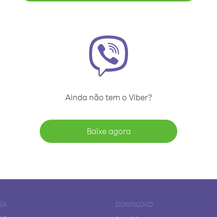
Ainda não tem o Viber?
Baixe agora
SA
DOWNLOAD