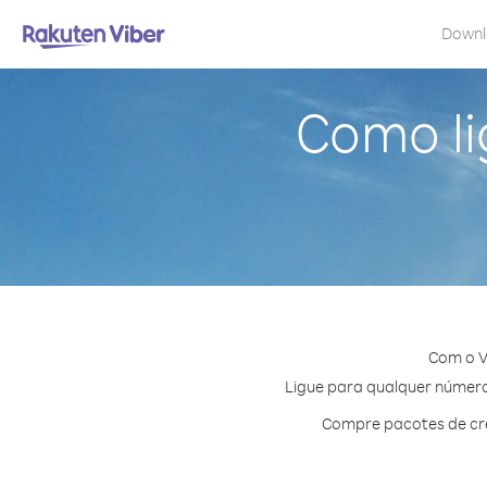
Down
Como li
Com o V
Ligue para qualquer número 
Compre pacotes de cré