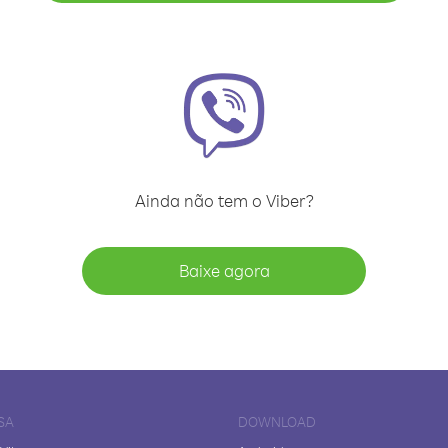
Ainda não tem o Viber?
Baixe agora
SA
DOWNLOAD