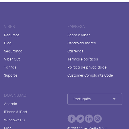
VIBER
EMPRESA
Recursos
Sobre o Viber
Blog
Centro da marca
Segurança
Carreiras
Viber Out
Termos e políticas
Tarifas
Política de privacidade
Suporte
Customer Complaints Code
DOWNLOAD
Português
Android
iPhone & iPad
Windows PC
Mac
©
2026
Viber Media S.à r.l.