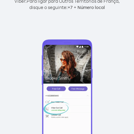
Viber.
Para ligar para Outros Territórios de França,
disque o seguinte:
+
+
7
Número local